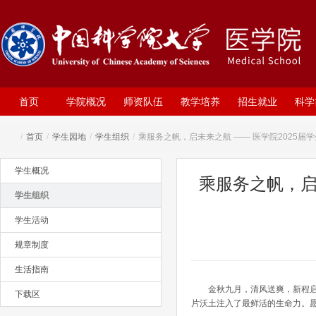
首页
学院概况
师资队伍
教学培养
招生就业
科学
/
首页
/
学生园地
/
学生组织
/
乘服务之帆，启未来之航 —— 医学院2025届
学生概况
乘服务之帆，启
学生组织
学生活动
规章制度
生活指南
金秋九月，清风送爽，新程
下载区
片沃土注入了最鲜活的生命力。