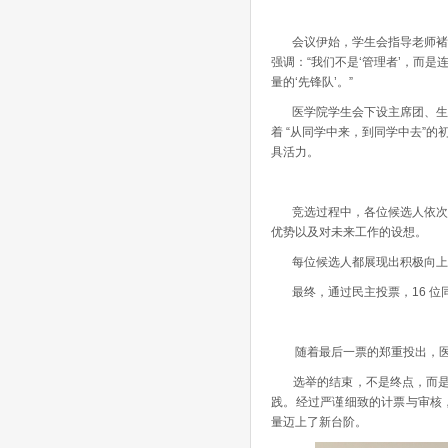
会议伊始，学生会指导老师褚晓
强调：“我们不是‘管理者’，而是
量的‘先锋队’。”
医学院学生会下设主席团、生活
着 “从同学中来，到同学中去”
具活力。
竞选过程中，各位候选人依次上
优势以及对未来工作的设想。
每位候选人都展现出积极向上的
最终，通过民主投票，16 位
随着最后一票的郑重投出，医学院
选举的结束，不是终点，而是新
践。经过严谨细致的计票与审核
量迈上了新台阶。