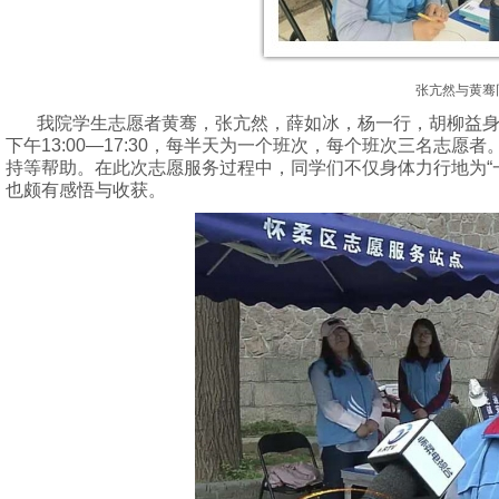
张亢然与黄骞
我院学生志愿者黄骞，张亢然，薛如冰，杨一行，胡柳益身穿蓝色
下午13:00—17:30，每半天为一个班次，每个班次三名志
持等帮助。在此次志愿服务过程中，同学们不仅身体力行地为“
也颇有感悟与收获。